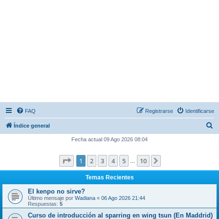
FAQ
Registrarse
Identificarse
B
Índice general
u
Fecha actual 09 Ago 2026 08:04
s
Página
1
de
10
1
2
3
4
5
10
Siguiente
c
…
a
Temas Recientes
r
El kenpo no sirve?
Último mensaje por
Wadiana
«
06 Ago 2026 21:44
Respuestas:
5
Curso de introducción al sparring en wing tsun (En Maddrid)