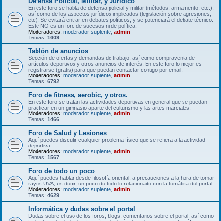
Defensa Policial, Militar, y Jurídico
En este foro se habla de defensa policial y militar (métodos, armamento, etc.),
así como de los aspectos jurídicos implicados (legislación sobre agresiones,
etc). Se evitará entrar en debates políticos, y se potenciará el debate técnico.
Este NO es un foro de sucesos ni de política.
Moderadores:
moderador suplente
,
admin
Temas:
1609
Tablón de anuncios
Sección de ofertas y demandas de trabajo, así como compraventa de
artículos deportivos y otros anuncios de interés. En este foro lo mejor es
registrarse (gratis) para que puedan contactar contigo por email.
Moderadores:
moderador suplente
,
admin
Temas:
6792
Foro de fitness, aerobic, y otros.
En este foro se tratan las actividades deportivas en general que se puedan
practicar en un gimnasio aparte del culturismo y las artes marciales.
Moderadores:
moderador suplente
,
admin
Temas:
1466
Foro de Salud y Lesiones
Aquí puedes discutir cualquier problema físico que se refiera a la actividad
deportiva.
Moderadores:
moderador suplente
,
admin
Temas:
1567
Foro de todo un poco
Aquí puedes hablar desde filosofía oriental, a precauciones a la hora de tomar
rayos UVA, es decir, un poco de todo lo relacionado con la temática del portal.
Moderadores:
moderador suplente
,
admin
Temas:
4629
Informática y dudas sobre el portal
Dudas sobre el uso de los foros, blogs, comentarios sobre el portal, así como