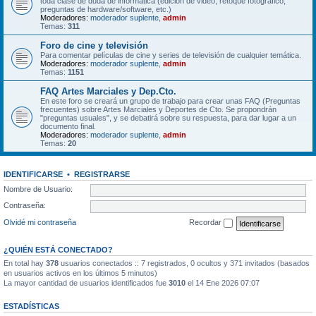
toda clase de duda de informática (edición de video, retoque fotográfico,
preguntas de hardware/software, etc.)
Moderadores:
moderador suplente
,
admin
Temas:
311
Foro de cine y televisión
Para comentar películas de cine y series de televisión de cualquier temática.
Moderadores:
moderador suplente
,
admin
Temas:
1151
FAQ Artes Marciales y Dep.Cto.
En este foro se creará un grupo de trabajo para crear unas FAQ (Preguntas
frecuentes) sobre Artes Marciales y Deportes de Cto. Se propondrán
"preguntas usuales", y se debatirá sobre su respuesta, para dar lugar a un
documento final.
Moderadores:
moderador suplente
,
admin
Temas:
20
IDENTIFICARSE
•
REGISTRARSE
Nombre de Usuario:
Contraseña:
Olvidé mi contraseña
Recordar
¿QUIÉN ESTÁ CONECTADO?
En total hay
378
usuarios conectados :: 7 registrados, 0 ocultos y 371 invitados (basados
en usuarios activos en los últimos 5 minutos)
La mayor cantidad de usuarios identificados fue
3010
el 14 Ene 2026 07:07
ESTADÍSTICAS