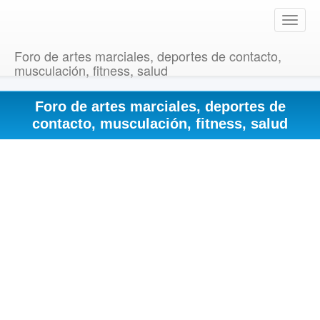
T
o
g
Foro de artes marciales, deportes de contacto,
g
musculación, fitness, salud
l
e
Foro de artes marciales, deportes de
n
a
contacto, musculación, fitness, salud
v
i
g
a
t
i
o
n