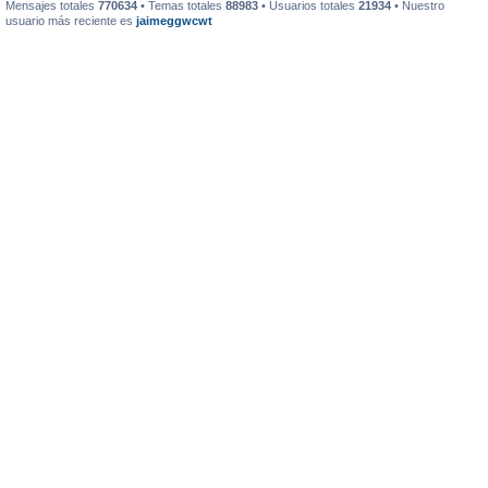
Mensajes totales
770634
• Temas totales
88983
• Usuarios totales
21934
• Nuestro
usuario más reciente es
jaimeggwcwt