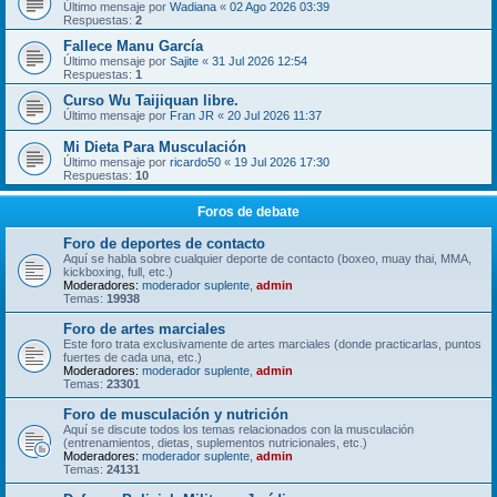
Último mensaje por
Wadiana
«
02 Ago 2026 03:39
Respuestas:
2
Fallece Manu García
Último mensaje por
Sajite
«
31 Jul 2026 12:54
Respuestas:
1
Curso Wu Taijiquan libre.
Último mensaje por
Fran JR
«
20 Jul 2026 11:37
Mi Dieta Para Musculación
Último mensaje por
ricardo50
«
19 Jul 2026 17:30
Respuestas:
10
Foros de debate
Foro de deportes de contacto
Aquí se habla sobre cualquier deporte de contacto (boxeo, muay thai, MMA,
kickboxing, full, etc.)
Moderadores:
moderador suplente
,
admin
Temas:
19938
Foro de artes marciales
Este foro trata exclusivamente de artes marciales (donde practicarlas, puntos
fuertes de cada una, etc.)
Moderadores:
moderador suplente
,
admin
Temas:
23301
Foro de musculación y nutrición
Aquí se discute todos los temas relacionados con la musculación
(entrenamientos, dietas, suplementos nutricionales, etc.)
Moderadores:
moderador suplente
,
admin
Temas:
24131