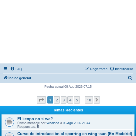
FAQ
Registrarse
Identificarse
B
Índice general
u
Fecha actual 09 Ago 2026 07:15
s
Página
1
de
10
1
2
3
4
5
10
Siguiente
c
…
a
Temas Recientes
r
El kenpo no sirve?
Último mensaje por
Wadiana
«
06 Ago 2026 21:44
Respuestas:
5
Curso de introducción al sparring en wing tsun (En Maddrid)