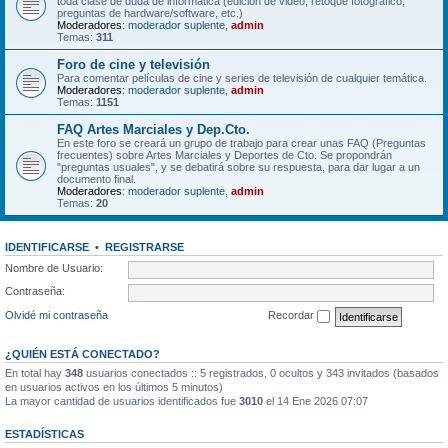
toda clase de duda de informática (edición de video, retoque fotográfico,
preguntas de hardware/software, etc.)
Moderadores:
moderador suplente
,
admin
Temas:
311
Foro de cine y televisión
Para comentar películas de cine y series de televisión de cualquier temática.
Moderadores:
moderador suplente
,
admin
Temas:
1151
FAQ Artes Marciales y Dep.Cto.
En este foro se creará un grupo de trabajo para crear unas FAQ (Preguntas
frecuentes) sobre Artes Marciales y Deportes de Cto. Se propondrán
"preguntas usuales", y se debatirá sobre su respuesta, para dar lugar a un
documento final.
Moderadores:
moderador suplente
,
admin
Temas:
20
IDENTIFICARSE
•
REGISTRARSE
Nombre de Usuario:
Contraseña:
Olvidé mi contraseña
Recordar
¿QUIÉN ESTÁ CONECTADO?
En total hay
348
usuarios conectados :: 5 registrados, 0 ocultos y 343 invitados (basados
en usuarios activos en los últimos 5 minutos)
La mayor cantidad de usuarios identificados fue
3010
el 14 Ene 2026 07:07
ESTADÍSTICAS