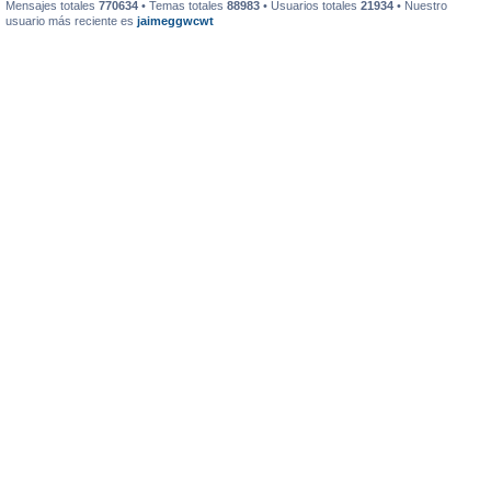
Mensajes totales
770634
• Temas totales
88983
• Usuarios totales
21934
• Nuestro
usuario más reciente es
jaimeggwcwt