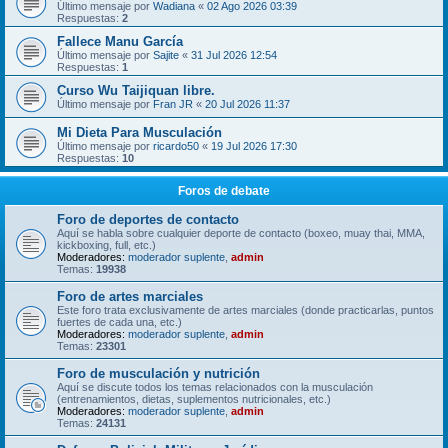
Último mensaje por
Wadiana
«
02 Ago 2026 03:39
Respuestas:
2
Fallece Manu García
Último mensaje por
Sajite
«
31 Jul 2026 12:54
Respuestas:
1
Curso Wu Taijiquan libre.
Último mensaje por
Fran JR
«
20 Jul 2026 11:37
Mi Dieta Para Musculación
Último mensaje por
ricardo50
«
19 Jul 2026 17:30
Respuestas:
10
Foros de debate
Foro de deportes de contacto
Aquí se habla sobre cualquier deporte de contacto (boxeo, muay thai, MMA,
kickboxing, full, etc.)
Moderadores:
moderador suplente
,
admin
Temas:
19938
Foro de artes marciales
Este foro trata exclusivamente de artes marciales (donde practicarlas, puntos
fuertes de cada una, etc.)
Moderadores:
moderador suplente
,
admin
Temas:
23301
Foro de musculación y nutrición
Aquí se discute todos los temas relacionados con la musculación
(entrenamientos, dietas, suplementos nutricionales, etc.)
Moderadores:
moderador suplente
,
admin
Temas:
24131