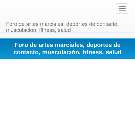
T
o
g
Foro de artes marciales, deportes de contacto,
g
musculación, fitness, salud
l
e
Foro de artes marciales, deportes de
n
a
contacto, musculación, fitness, salud
v
i
g
a
t
i
o
n