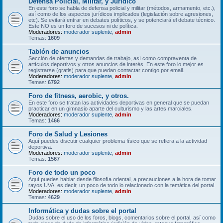
Defensa Policial, Militar, y Jurídico
En este foro se habla de defensa policial y militar (métodos, armamento, etc.),
así como de los aspectos jurídicos implicados (legislación sobre agresiones,
etc). Se evitará entrar en debates políticos, y se potenciará el debate técnico.
Este NO es un foro de sucesos ni de política.
Moderadores:
moderador suplente
,
admin
Temas:
1609
Tablón de anuncios
Sección de ofertas y demandas de trabajo, así como compraventa de
artículos deportivos y otros anuncios de interés. En este foro lo mejor es
registrarse (gratis) para que puedan contactar contigo por email.
Moderadores:
moderador suplente
,
admin
Temas:
6792
Foro de fitness, aerobic, y otros.
En este foro se tratan las actividades deportivas en general que se puedan
practicar en un gimnasio aparte del culturismo y las artes marciales.
Moderadores:
moderador suplente
,
admin
Temas:
1466
Foro de Salud y Lesiones
Aquí puedes discutir cualquier problema físico que se refiera a la actividad
deportiva.
Moderadores:
moderador suplente
,
admin
Temas:
1567
Foro de todo un poco
Aquí puedes hablar desde filosofía oriental, a precauciones a la hora de tomar
rayos UVA, es decir, un poco de todo lo relacionado con la temática del portal.
Moderadores:
moderador suplente
,
admin
Temas:
4629
Informática y dudas sobre el portal
Dudas sobre el uso de los foros, blogs, comentarios sobre el portal, así como