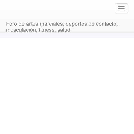
T
o
g
Foro de artes marciales, deportes de contacto,
g
musculación, fitness, salud
l
e
n
a
v
i
g
a
t
i
o
n