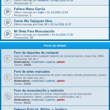
Último mensaje por
Wadiana
«
02 Ago 2026 03:39
Respuestas:
2
Fallece Manu García
Último mensaje por
Sajite
«
31 Jul 2026 12:54
Respuestas:
1
Curso Wu Taijiquan libre.
Último mensaje por
Fran JR
«
20 Jul 2026 11:37
Mi Dieta Para Musculación
Último mensaje por
ricardo50
«
19 Jul 2026 17:30
Respuestas:
10
Foros de debate
Foro de deportes de contacto
Aquí se habla sobre cualquier deporte de contacto (boxeo, muay thai, MMA,
kickboxing, full, etc.)
Moderadores:
moderador suplente
,
admin
Temas:
19938
Foro de artes marciales
Este foro trata exclusivamente de artes marciales (donde practicarlas, puntos
fuertes de cada una, etc.)
Moderadores:
moderador suplente
,
admin
Temas:
23301
Foro de musculación y nutrición
Aquí se discute todos los temas relacionados con la musculación
(entrenamientos, dietas, suplementos nutricionales, etc.)
Moderadores:
moderador suplente
,
admin
Temas:
24131
Defensa Policial, Militar, y Jurídico