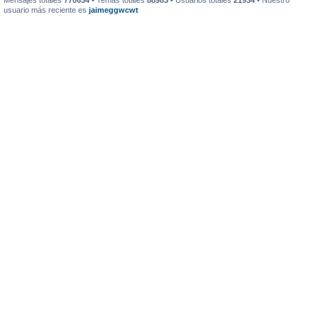
Mensajes totales
770634
• Temas totales
88983
• Usuarios totales
21934
• Nuestro
usuario más reciente es
jaimeggwcwt