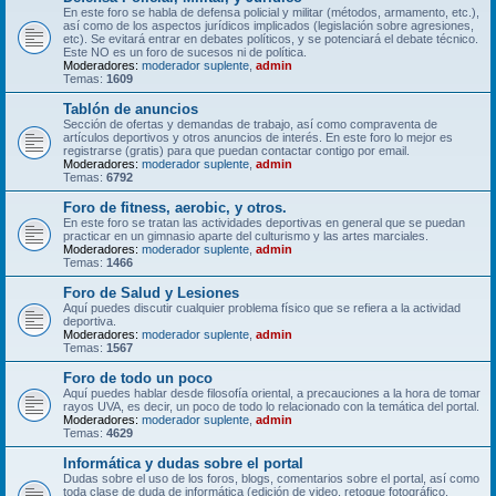
En este foro se habla de defensa policial y militar (métodos, armamento, etc.),
así como de los aspectos jurídicos implicados (legislación sobre agresiones,
etc). Se evitará entrar en debates políticos, y se potenciará el debate técnico.
Este NO es un foro de sucesos ni de política.
Moderadores:
moderador suplente
,
admin
Temas:
1609
Tablón de anuncios
Sección de ofertas y demandas de trabajo, así como compraventa de
artículos deportivos y otros anuncios de interés. En este foro lo mejor es
registrarse (gratis) para que puedan contactar contigo por email.
Moderadores:
moderador suplente
,
admin
Temas:
6792
Foro de fitness, aerobic, y otros.
En este foro se tratan las actividades deportivas en general que se puedan
practicar en un gimnasio aparte del culturismo y las artes marciales.
Moderadores:
moderador suplente
,
admin
Temas:
1466
Foro de Salud y Lesiones
Aquí puedes discutir cualquier problema físico que se refiera a la actividad
deportiva.
Moderadores:
moderador suplente
,
admin
Temas:
1567
Foro de todo un poco
Aquí puedes hablar desde filosofía oriental, a precauciones a la hora de tomar
rayos UVA, es decir, un poco de todo lo relacionado con la temática del portal.
Moderadores:
moderador suplente
,
admin
Temas:
4629
Informática y dudas sobre el portal
Dudas sobre el uso de los foros, blogs, comentarios sobre el portal, así como
toda clase de duda de informática (edición de video, retoque fotográfico,