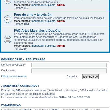
preguntas de hardware/software, etc.)
Moderadores:
moderador suplente
,
admin
Temas:
311
Foro de cine y televisión
Para comentar películas de cine y series de televisión de cualquier temática.
Moderadores:
moderador suplente
,
admin
Temas:
1151
FAQ Artes Marciales y Dep.Cto.
En este foro se creará un grupo de trabajo para crear unas FAQ (Preguntas
frecuentes) sobre Artes Marciales y Deportes de Cto. Se propondrán
"preguntas usuales", y se debatirá sobre su respuesta, para dar lugar a un
documento final.
Moderadores:
moderador suplente
,
admin
Temas:
20
IDENTIFICARSE
•
REGISTRARSE
Nombre de Usuario:
Contraseña:
Olvidé mi contraseña
Recordar
¿QUIÉN ESTÁ CONECTADO?
En total hay
346
usuarios conectados :: 6 registrados, 0 ocultos y 340 invitados (basados
en usuarios activos en los últimos 5 minutos)
La mayor cantidad de usuarios identificados fue
3010
el 14 Ene 2026 07:07
ESTADÍSTICAS