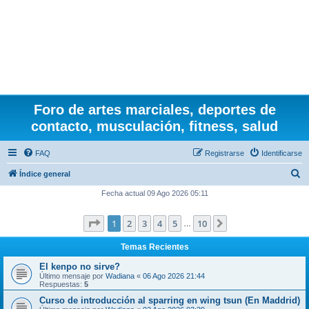
Foro de artes marciales, deportes de
contacto, musculación, fitness, salud
FAQ
Registrarse
Identificarse
B
Índice general
u
Fecha actual 09 Ago 2026 05:11
s
Página
1
de
10
1
2
3
4
5
10
Siguiente
c
…
a
Temas Recientes
r
El kenpo no sirve?
Último mensaje por
Wadiana
«
06 Ago 2026 21:44
Respuestas:
5
Curso de introducción al sparring en wing tsun (En Maddrid)