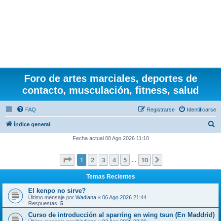
Foro de artes marciales, deportes de
contacto, musculación, fitness, salud
FAQ
Registrarse
Identificarse
B
Índice general
u
Fecha actual 08 Ago 2026 11:10
s
Página
1
de
10
1
2
3
4
5
10
Siguiente
c
…
a
Temas Recientes
r
El kenpo no sirve?
Último mensaje por
Wadiana
«
06 Ago 2026 21:44
Respuestas:
5
Curso de introducción al sparring en wing tsun (En Maddrid)