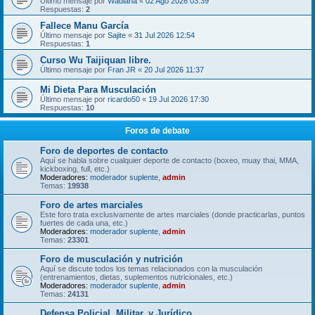
Último mensaje por
Wadiana
«
02 Ago 2026 03:39
Respuestas:
2
Fallece Manu García
Último mensaje por
Sajite
«
31 Jul 2026 12:54
Respuestas:
1
Curso Wu Taijiquan libre.
Último mensaje por
Fran JR
«
20 Jul 2026 11:37
Mi Dieta Para Musculación
Último mensaje por
ricardo50
«
19 Jul 2026 17:30
Respuestas:
10
Foros de debate
Foro de deportes de contacto
Aquí se habla sobre cualquier deporte de contacto (boxeo, muay thai, MMA,
kickboxing, full, etc.)
Moderadores:
moderador suplente
,
admin
Temas:
19938
Foro de artes marciales
Este foro trata exclusivamente de artes marciales (donde practicarlas, puntos
fuertes de cada una, etc.)
Moderadores:
moderador suplente
,
admin
Temas:
23301
Foro de musculación y nutrición
Aquí se discute todos los temas relacionados con la musculación
(entrenamientos, dietas, suplementos nutricionales, etc.)
Moderadores:
moderador suplente
,
admin
Temas:
24131
Defensa Policial, Militar, y Jurídico