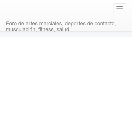
T
o
g
Foro de artes marciales, deportes de contacto,
g
musculación, fitness, salud
l
e
n
a
v
i
g
a
t
i
o
n