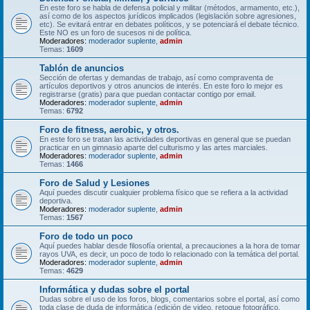
En este foro se habla de defensa policial y militar (métodos, armamento, etc.),
así como de los aspectos jurídicos implicados (legislación sobre agresiones,
etc). Se evitará entrar en debates políticos, y se potenciará el debate técnico.
Este NO es un foro de sucesos ni de política.
Moderadores:
moderador suplente
,
admin
Temas:
1609
Tablón de anuncios
Sección de ofertas y demandas de trabajo, así como compraventa de
artículos deportivos y otros anuncios de interés. En este foro lo mejor es
registrarse (gratis) para que puedan contactar contigo por email.
Moderadores:
moderador suplente
,
admin
Temas:
6792
Foro de fitness, aerobic, y otros.
En este foro se tratan las actividades deportivas en general que se puedan
practicar en un gimnasio aparte del culturismo y las artes marciales.
Moderadores:
moderador suplente
,
admin
Temas:
1466
Foro de Salud y Lesiones
Aquí puedes discutir cualquier problema físico que se refiera a la actividad
deportiva.
Moderadores:
moderador suplente
,
admin
Temas:
1567
Foro de todo un poco
Aquí puedes hablar desde filosofía oriental, a precauciones a la hora de tomar
rayos UVA, es decir, un poco de todo lo relacionado con la temática del portal.
Moderadores:
moderador suplente
,
admin
Temas:
4629
Informática y dudas sobre el portal
Dudas sobre el uso de los foros, blogs, comentarios sobre el portal, así como
toda clase de duda de informática (edición de video, retoque fotográfico,