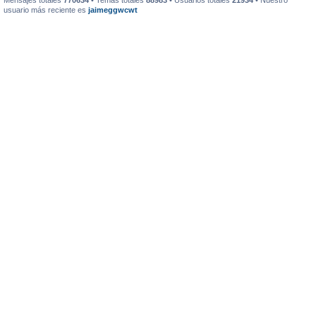
Mensajes totales
770634
• Temas totales
88983
• Usuarios totales
21934
• Nuestro
usuario más reciente es
jaimeggwcwt