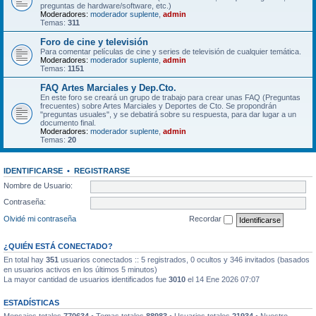
preguntas de hardware/software, etc.)
Moderadores:
moderador suplente
,
admin
Temas:
311
Foro de cine y televisión
Para comentar películas de cine y series de televisión de cualquier temática.
Moderadores:
moderador suplente
,
admin
Temas:
1151
FAQ Artes Marciales y Dep.Cto.
En este foro se creará un grupo de trabajo para crear unas FAQ (Preguntas
frecuentes) sobre Artes Marciales y Deportes de Cto. Se propondrán
"preguntas usuales", y se debatirá sobre su respuesta, para dar lugar a un
documento final.
Moderadores:
moderador suplente
,
admin
Temas:
20
IDENTIFICARSE
•
REGISTRARSE
Nombre de Usuario:
Contraseña:
Olvidé mi contraseña
Recordar
¿QUIÉN ESTÁ CONECTADO?
En total hay
351
usuarios conectados :: 5 registrados, 0 ocultos y 346 invitados (basados
en usuarios activos en los últimos 5 minutos)
La mayor cantidad de usuarios identificados fue
3010
el 14 Ene 2026 07:07
ESTADÍSTICAS