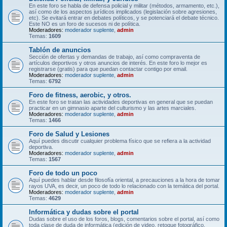
En este foro se habla de defensa policial y militar (métodos, armamento, etc.),
así como de los aspectos jurídicos implicados (legislación sobre agresiones,
etc). Se evitará entrar en debates políticos, y se potenciará el debate técnico.
Este NO es un foro de sucesos ni de política.
Moderadores:
moderador suplente
,
admin
Temas:
1609
Tablón de anuncios
Sección de ofertas y demandas de trabajo, así como compraventa de
artículos deportivos y otros anuncios de interés. En este foro lo mejor es
registrarse (gratis) para que puedan contactar contigo por email.
Moderadores:
moderador suplente
,
admin
Temas:
6792
Foro de fitness, aerobic, y otros.
En este foro se tratan las actividades deportivas en general que se puedan
practicar en un gimnasio aparte del culturismo y las artes marciales.
Moderadores:
moderador suplente
,
admin
Temas:
1466
Foro de Salud y Lesiones
Aquí puedes discutir cualquier problema físico que se refiera a la actividad
deportiva.
Moderadores:
moderador suplente
,
admin
Temas:
1567
Foro de todo un poco
Aquí puedes hablar desde filosofía oriental, a precauciones a la hora de tomar
rayos UVA, es decir, un poco de todo lo relacionado con la temática del portal.
Moderadores:
moderador suplente
,
admin
Temas:
4629
Informática y dudas sobre el portal
Dudas sobre el uso de los foros, blogs, comentarios sobre el portal, así como
toda clase de duda de informática (edición de video, retoque fotográfico,