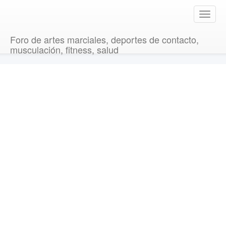
T
o
g
Foro de artes marciales, deportes de contacto,
g
musculación, fitness, salud
l
e
n
a
v
i
g
a
t
i
o
n