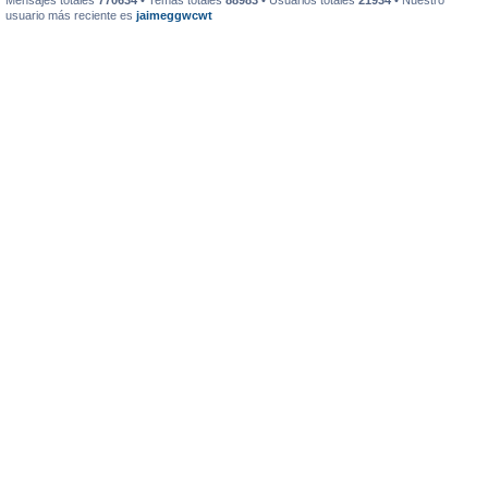
Mensajes totales
770634
• Temas totales
88983
• Usuarios totales
21934
• Nuestro
usuario más reciente es
jaimeggwcwt