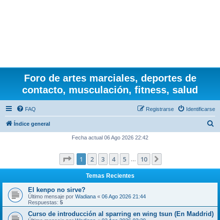
Foro de artes marciales, deportes de
contacto, musculación, fitness, salud
FAQ
Registrarse
Identificarse
B
Índice general
u
Fecha actual 06 Ago 2026 22:42
s
Página
1
de
10
1
2
3
4
5
10
Siguiente
c
…
a
Temas Recientes
r
El kenpo no sirve?
Último mensaje por
Wadiana
«
06 Ago 2026 21:44
Respuestas:
5
Curso de introducción al sparring en wing tsun (En Maddrid)