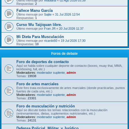
Último mensaje por
Wadiana
«
02 Ago 2026 03:39
Respuestas:
2
Fallece Manu García
Último mensaje por
Sajite
«
31 Jul 2026 12:54
Respuestas:
1
Curso Wu Taijiquan libre.
Último mensaje por
Fran JR
«
20 Jul 2026 11:37
Mi Dieta Para Musculación
Último mensaje por
ricardo50
«
19 Jul 2026 17:30
Respuestas:
10
Foros de debate
Foro de deportes de contacto
Aquí se habla sobre cualquier deporte de contacto (boxeo, muay thai, MMA,
kickboxing, full, etc.)
Moderadores:
moderador suplente
,
admin
Temas:
19938
Foro de artes marciales
Este foro trata exclusivamente de artes marciales (donde practicarlas, puntos
fuertes de cada una, etc.)
Moderadores:
moderador suplente
,
admin
Temas:
23301
Foro de musculación y nutrición
Aquí se discute todos los temas relacionados con la musculación
(entrenamientos, dietas, suplementos nutricionales, etc.)
Moderadores:
moderador suplente
,
admin
Temas:
24131
Defensa Policial, Militar, y Jurídico