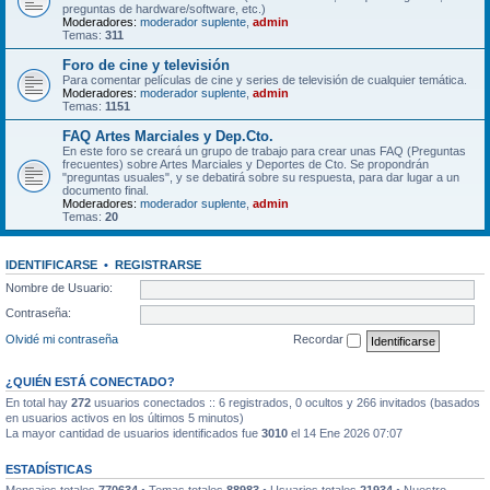
preguntas de hardware/software, etc.)
Moderadores:
moderador suplente
,
admin
Temas:
311
Foro de cine y televisión
Para comentar películas de cine y series de televisión de cualquier temática.
Moderadores:
moderador suplente
,
admin
Temas:
1151
FAQ Artes Marciales y Dep.Cto.
En este foro se creará un grupo de trabajo para crear unas FAQ (Preguntas
frecuentes) sobre Artes Marciales y Deportes de Cto. Se propondrán
"preguntas usuales", y se debatirá sobre su respuesta, para dar lugar a un
documento final.
Moderadores:
moderador suplente
,
admin
Temas:
20
IDENTIFICARSE
•
REGISTRARSE
Nombre de Usuario:
Contraseña:
Olvidé mi contraseña
Recordar
¿QUIÉN ESTÁ CONECTADO?
En total hay
272
usuarios conectados :: 6 registrados, 0 ocultos y 266 invitados (basados
en usuarios activos en los últimos 5 minutos)
La mayor cantidad de usuarios identificados fue
3010
el 14 Ene 2026 07:07
ESTADÍSTICAS