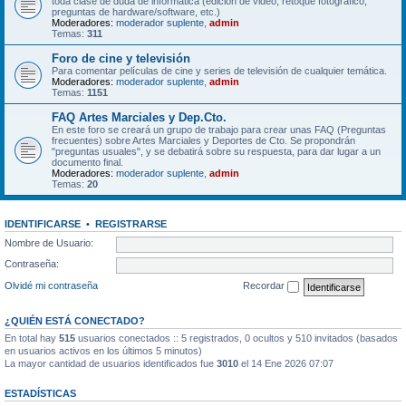
toda clase de duda de informática (edición de video, retoque fotográfico,
preguntas de hardware/software, etc.)
Moderadores:
moderador suplente
,
admin
Temas:
311
Foro de cine y televisión
Para comentar películas de cine y series de televisión de cualquier temática.
Moderadores:
moderador suplente
,
admin
Temas:
1151
FAQ Artes Marciales y Dep.Cto.
En este foro se creará un grupo de trabajo para crear unas FAQ (Preguntas
frecuentes) sobre Artes Marciales y Deportes de Cto. Se propondrán
"preguntas usuales", y se debatirá sobre su respuesta, para dar lugar a un
documento final.
Moderadores:
moderador suplente
,
admin
Temas:
20
IDENTIFICARSE
•
REGISTRARSE
Nombre de Usuario:
Contraseña:
Olvidé mi contraseña
Recordar
¿QUIÉN ESTÁ CONECTADO?
En total hay
515
usuarios conectados :: 5 registrados, 0 ocultos y 510 invitados (basados
en usuarios activos en los últimos 5 minutos)
La mayor cantidad de usuarios identificados fue
3010
el 14 Ene 2026 07:07
ESTADÍSTICAS