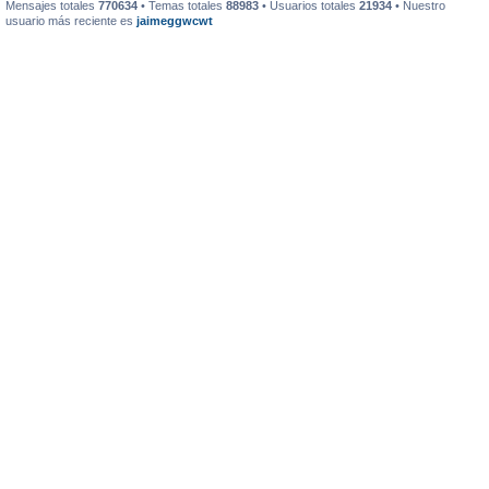
Mensajes totales
770634
• Temas totales
88983
• Usuarios totales
21934
• Nuestro
usuario más reciente es
jaimeggwcwt