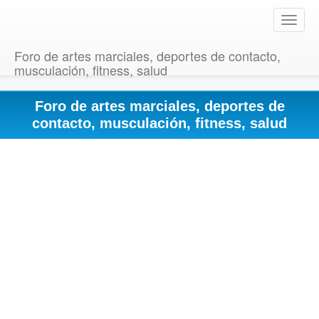
T
o
g
Foro de artes marciales, deportes de contacto,
g
musculación, fitness, salud
l
e
Foro de artes marciales, deportes de
n
a
contacto, musculación, fitness, salud
v
i
g
a
t
i
o
n