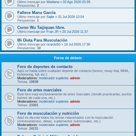
Último mensaje por
Wadiana
«
02 Ago 2026 03:39
Respuestas:
2
Fallece Manu García
Último mensaje por
Sajite
«
31 Jul 2026 12:54
Respuestas:
1
Curso Wu Taijiquan libre.
Último mensaje por
Fran JR
«
20 Jul 2026 11:37
Mi Dieta Para Musculación
Último mensaje por
ricardo50
«
19 Jul 2026 17:30
Respuestas:
10
Foros de debate
Foro de deportes de contacto
Aquí se habla sobre cualquier deporte de contacto (boxeo, muay thai, MMA,
kickboxing, full, etc.)
Moderadores:
moderador suplente
,
admin
Temas:
19938
Foro de artes marciales
Este foro trata exclusivamente de artes marciales (donde practicarlas, puntos
fuertes de cada una, etc.)
Moderadores:
moderador suplente
,
admin
Temas:
23301
Foro de musculación y nutrición
Aquí se discute todos los temas relacionados con la musculación
(entrenamientos, dietas, suplementos nutricionales, etc.)
Moderadores:
moderador suplente
,
admin
Temas:
24131