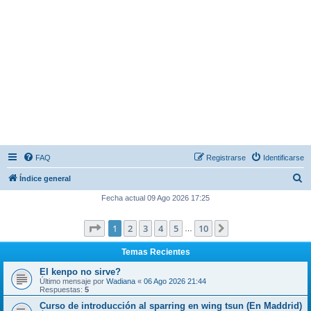
FAQ
Registrarse
Identificarse
B
Índice general
u
Fecha actual 09 Ago 2026 17:25
s
Página
1
de
10
1
2
3
4
5
10
Siguiente
c
…
a
Temas Recientes
r
El kenpo no sirve?
Último mensaje por
Wadiana
«
06 Ago 2026 21:44
Respuestas:
5
Curso de introducción al sparring en wing tsun (En Maddrid)