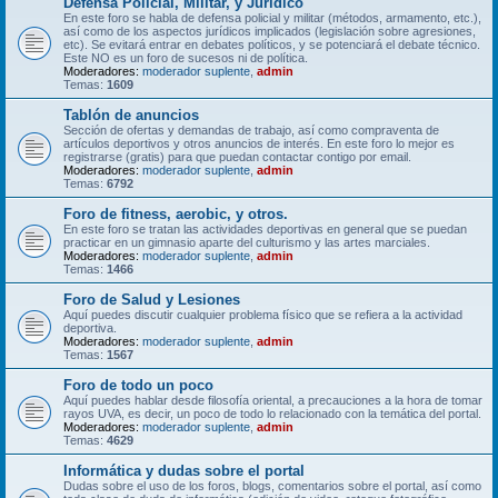
Defensa Policial, Militar, y Jurídico
En este foro se habla de defensa policial y militar (métodos, armamento, etc.),
así como de los aspectos jurídicos implicados (legislación sobre agresiones,
etc). Se evitará entrar en debates políticos, y se potenciará el debate técnico.
Este NO es un foro de sucesos ni de política.
Moderadores:
moderador suplente
,
admin
Temas:
1609
Tablón de anuncios
Sección de ofertas y demandas de trabajo, así como compraventa de
artículos deportivos y otros anuncios de interés. En este foro lo mejor es
registrarse (gratis) para que puedan contactar contigo por email.
Moderadores:
moderador suplente
,
admin
Temas:
6792
Foro de fitness, aerobic, y otros.
En este foro se tratan las actividades deportivas en general que se puedan
practicar en un gimnasio aparte del culturismo y las artes marciales.
Moderadores:
moderador suplente
,
admin
Temas:
1466
Foro de Salud y Lesiones
Aquí puedes discutir cualquier problema físico que se refiera a la actividad
deportiva.
Moderadores:
moderador suplente
,
admin
Temas:
1567
Foro de todo un poco
Aquí puedes hablar desde filosofía oriental, a precauciones a la hora de tomar
rayos UVA, es decir, un poco de todo lo relacionado con la temática del portal.
Moderadores:
moderador suplente
,
admin
Temas:
4629
Informática y dudas sobre el portal
Dudas sobre el uso de los foros, blogs, comentarios sobre el portal, así como