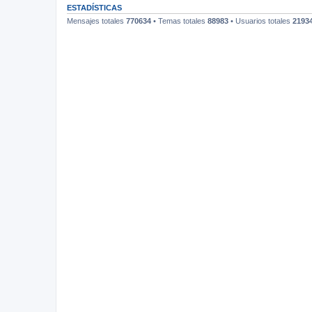
ESTADÍSTICAS
Mensajes totales
770634
• Temas totales
88983
• Usuarios totales
2193