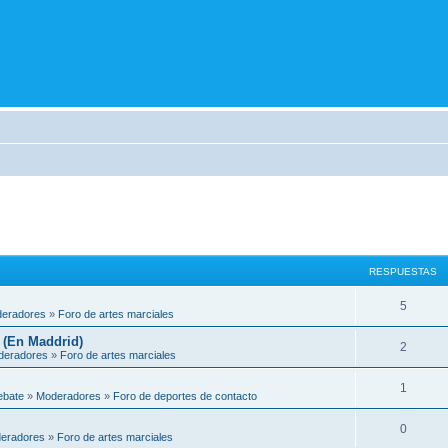
RESPUESTAS
5
eradores
»
Foro de artes marciales
 (En Maddrid)
2
deradores
»
Foro de artes marciales
1
ebate
»
Moderadores
»
Foro de deportes de contacto
0
eradores
»
Foro de artes marciales