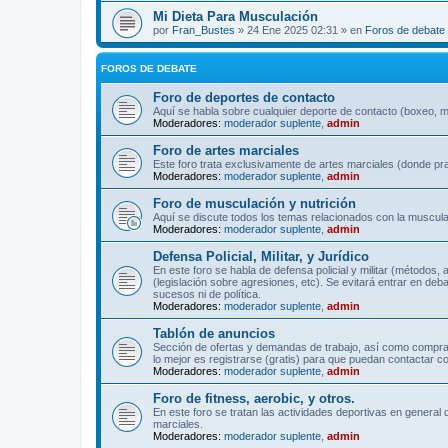
Mi Dieta Para Musculación
por
Fran_Bustes
» 24 Ene 2025 02:31 » en
Foros de debate
FOROS DE DEBATE
Foro de deportes de contacto
Aquí se habla sobre cualquier deporte de contacto (boxeo, mu
Moderadores:
moderador suplente
,
admin
Foro de artes marciales
Este foro trata exclusivamente de artes marciales (donde pra
Moderadores:
moderador suplente
,
admin
Foro de musculación y nutrición
Aquí se discute todos los temas relacionados con la musculac
Moderadores:
moderador suplente
,
admin
Defensa Policial, Militar, y Jurídico
En este foro se habla de defensa policial y militar (métodos,
(legislación sobre agresiones, etc). Se evitará entrar en deb
sucesos ni de política.
Moderadores:
moderador suplente
,
admin
Tablón de anuncios
Sección de ofertas y demandas de trabajo, así como comprave
lo mejor es registrarse (gratis) para que puedan contactar co
Moderadores:
moderador suplente
,
admin
Foro de fitness, aerobic, y otros.
En este foro se tratan las actividades deportivas en general 
marciales.
Moderadores:
moderador suplente
,
admin