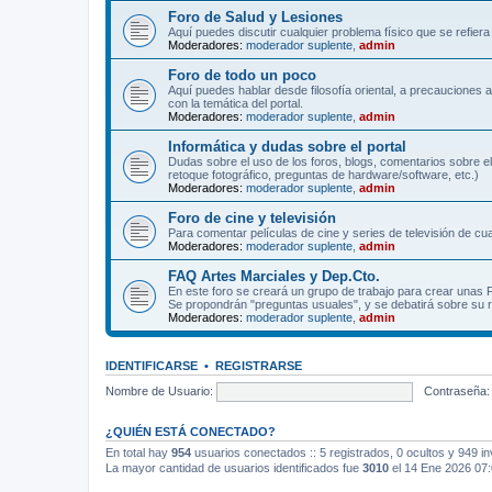
Foro de Salud y Lesiones
Aquí puedes discutir cualquier problema físico que se refiera 
Moderadores:
moderador suplente
,
admin
Foro de todo un poco
Aquí puedes hablar desde filosofía oriental, a precauciones 
con la temática del portal.
Moderadores:
moderador suplente
,
admin
Informática y dudas sobre el portal
Dudas sobre el uso de los foros, blogs, comentarios sobre el
retoque fotográfico, preguntas de hardware/software, etc.)
Moderadores:
moderador suplente
,
admin
Foro de cine y televisión
Para comentar películas de cine y series de televisión de cua
Moderadores:
moderador suplente
,
admin
FAQ Artes Marciales y Dep.Cto.
En este foro se creará un grupo de trabajo para crear unas
Se propondrán "preguntas usuales", y se debatirá sobre su r
Moderadores:
moderador suplente
,
admin
IDENTIFICARSE
•
REGISTRARSE
Nombre de Usuario:
Contraseña:
¿QUIÉN ESTÁ CONECTADO?
En total hay
954
usuarios conectados :: 5 registrados, 0 ocultos y 949 in
La mayor cantidad de usuarios identificados fue
3010
el 14 Ene 2026 07