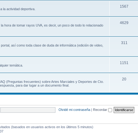
1567
a la actividad deportiva.
4629
a la hora de tomar rayos UVA, es decir, un poco de todo lo relacionado
311
 portal, así como toda clase de duda de informática (edición de video,
1151
lquier temática.
20
 FAQ (Preguntas frecuentes) sobre Artes Marciales y Deportes de Cto.
espuesta, para dar lugar a un documento final.
Olvidé mi contraseña
|
Recordar
vitados (basados en usuarios activos en los últimos 5 minutos)
:07