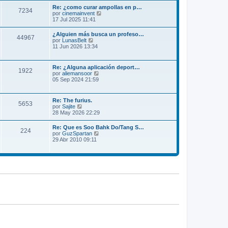
m
l
Re: ¿como curar ampollas en p…
e
7234
t
V
por
cinemainvent
n
i
e
17 Jul 2025 11:41
s
m
r
a
o
ú
j
¿Alguien más busca un profeso…
m
44967
l
e
V
por
LunasBelt
e
t
e
11 Jun 2026 13:34
n
i
r
s
m
ú
a
o
l
j
Re: ¿Alguna aplicación deport…
m
1922
t
e
V
por
aliemansoor
e
i
e
05 Sep 2024 21:59
n
m
r
s
o
ú
a
m
l
j
Re: The furius.
e
5653
t
e
V
por
Sajite
n
i
e
28 May 2026 22:29
s
m
r
a
o
ú
j
Re: Que es Soo Bahk Do/Tang S…
m
224
l
e
V
por
GuzSpartan
e
t
e
29 Abr 2010 09:11
n
i
r
s
m
ú
a
o
l
j
m
t
e
e
i
n
m
s
o
a
m
j
e
e
n
s
a
j
e