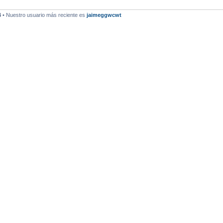
4
• Nuestro usuario más reciente es
jaimeggwcwt