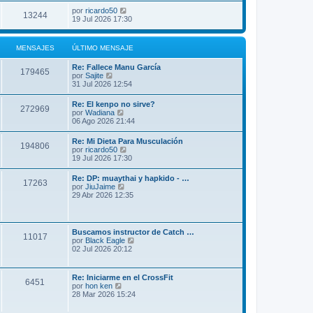
por
ricardo50
13244
19 Jul 2026 17:30
MENSAJES
ÚLTIMO MENSAJE
Re: Fallece Manu García
179465
V
por
Sajite
e
31 Jul 2026 12:54
r
ú
Re: El kenpo no sirve?
272969
l
V
por
Wadiana
t
e
06 Ago 2026 21:44
i
r
m
ú
Re: Mi Dieta Para Musculación
o
194806
l
V
por
ricardo50
m
t
e
19 Jul 2026 17:30
e
i
r
n
m
ú
s
Re: DP: muaythai y hapkido - …
o
17263
l
a
V
por
JiuJaime
m
t
j
e
29 Abr 2026 12:35
e
i
e
r
n
m
ú
s
o
l
a
m
t
j
Buscamos instructor de Catch …
e
11017
i
e
V
por
Black Eagle
n
m
e
02 Jul 2026 20:12
s
o
r
a
m
ú
j
e
l
e
Re: Iniciarme en el CrossFit
n
6451
t
V
por
hon ken
s
i
e
28 Mar 2026 15:24
a
m
r
j
o
ú
e