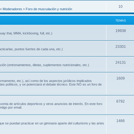
10
»
Moderadores
»
Foro de musculación y nutrición
TEMAS
19938
ay thai, MMA, kickboxing, full, etc.)
23301
cticarlas, puntos fuertes de cada una, etc.)
24131
ión (entrenamientos, dietas, suplementos nutricionales, etc.)
1609
 armamento, etc.), así como de los aspectos jurídicos implicados
ates políticos, y se potenciará el debate técnico. Este NO es un foro de
6792
nta de artículos deportivos y otros anuncios de interés. En este foro
ntigo por email.
1466
que se puedan practicar en un gimnasio aparte del culturismo y las artes