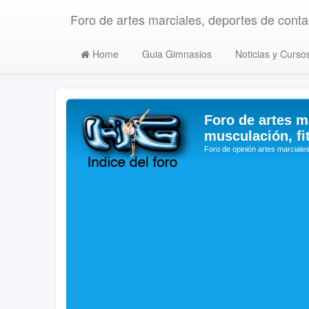
Foro de artes marciales, deportes de contac
Home
Guia Gimnasios
Noticias y Curso
Foro de artes m
musculación, fi
Foro de opinión artes marciales