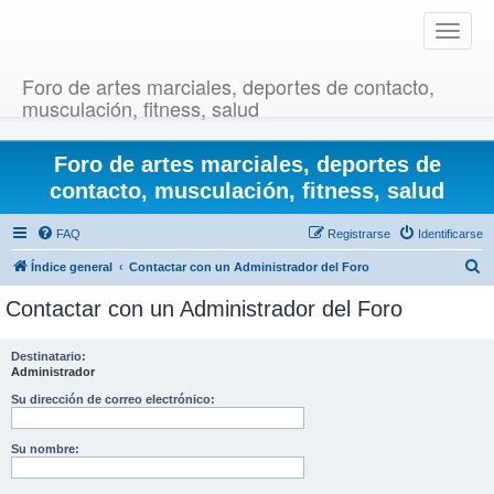
T
o
g
Foro de artes marciales, deportes de contacto,
g
musculación, fitness, salud
l
e
Foro de artes marciales, deportes de
n
a
contacto, musculación, fitness, salud
v
i
FAQ
Registrarse
Identificarse
g
B
Índice general
Contactar con un Administrador del Foro
a
u
t
Contactar con un Administrador del Foro
i
s
o
c
Destinatario:
n
Administrador
a
r
Su dirección de correo electrónico:
Su nombre: