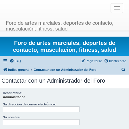
T
o
g
Foro de artes marciales, deportes de contacto,
g
musculación, fitness, salud
l
e
Foro de artes marciales, deportes de
n
a
contacto, musculación, fitness, salud
v
i
FAQ
Registrarse
Identificarse
g
B
Índice general
Contactar con un Administrador del Foro
a
u
t
Contactar con un Administrador del Foro
i
s
o
c
Destinatario:
n
Administrador
a
r
Su dirección de correo electrónico:
Su nombre: