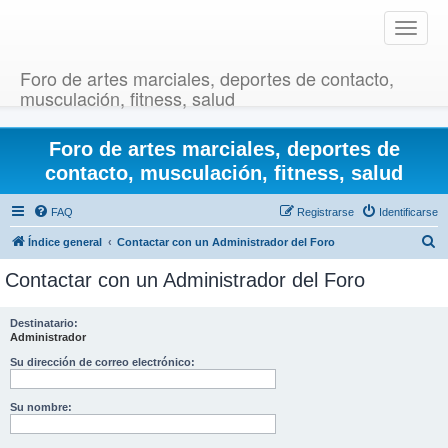
T
o
g
Foro de artes marciales, deportes de contacto,
g
musculación, fitness, salud
l
e
Foro de artes marciales, deportes de
n
a
contacto, musculación, fitness, salud
v
i
FAQ
Registrarse
Identificarse
g
B
Índice general
Contactar con un Administrador del Foro
a
u
t
Contactar con un Administrador del Foro
i
s
o
c
Destinatario:
n
Administrador
a
r
Su dirección de correo electrónico:
Su nombre: