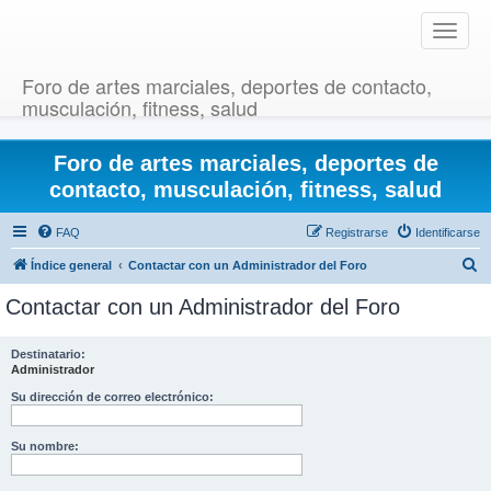
T
o
g
Foro de artes marciales, deportes de contacto,
g
musculación, fitness, salud
l
e
Foro de artes marciales, deportes de
n
a
contacto, musculación, fitness, salud
v
i
FAQ
Registrarse
Identificarse
g
B
Índice general
Contactar con un Administrador del Foro
a
u
t
Contactar con un Administrador del Foro
i
s
o
c
Destinatario:
n
Administrador
a
r
Su dirección de correo electrónico:
Su nombre: