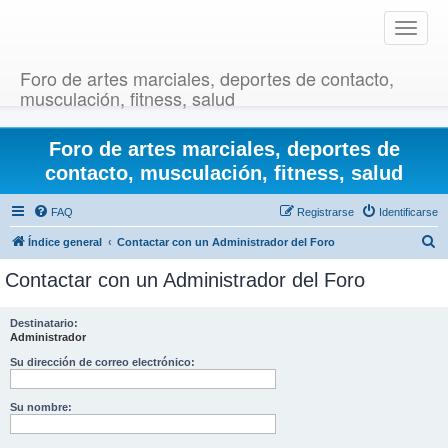
T
o
g
Foro de artes marciales, deportes de contacto,
g
musculación, fitness, salud
l
e
Foro de artes marciales, deportes de
n
a
contacto, musculación, fitness, salud
v
i
FAQ
Registrarse
Identificarse
g
B
Índice general
Contactar con un Administrador del Foro
a
u
t
Contactar con un Administrador del Foro
i
s
o
c
Destinatario:
n
Administrador
a
r
Su dirección de correo electrónico:
Su nombre: