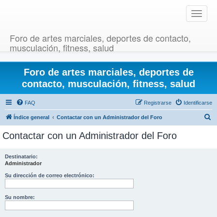
T
o
g
Foro de artes marciales, deportes de contacto,
g
musculación, fitness, salud
l
e
Foro de artes marciales, deportes de
n
a
contacto, musculación, fitness, salud
v
i
FAQ
Registrarse
Identificarse
g
B
Índice general
Contactar con un Administrador del Foro
a
u
t
Contactar con un Administrador del Foro
i
s
o
c
Destinatario:
n
Administrador
a
r
Su dirección de correo electrónico:
Su nombre: