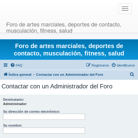
T
o
g
Foro de artes marciales, deportes de contacto,
g
musculación, fitness, salud
l
e
Foro de artes marciales, deportes de
n
a
contacto, musculación, fitness, salud
v
i
FAQ
Registrarse
Identificarse
g
B
Índice general
Contactar con un Administrador del Foro
a
u
t
Contactar con un Administrador del Foro
i
s
o
c
Destinatario:
n
Administrador
a
r
Su dirección de correo electrónico:
Su nombre: