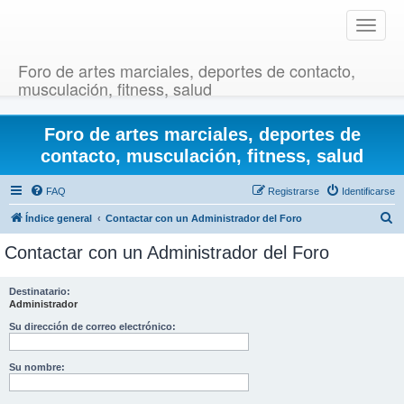
T
o
g
Foro de artes marciales, deportes de contacto,
g
musculación, fitness, salud
l
e
Foro de artes marciales, deportes de
n
a
contacto, musculación, fitness, salud
v
i
FAQ
Registrarse
Identificarse
g
B
Índice general
Contactar con un Administrador del Foro
a
u
t
Contactar con un Administrador del Foro
i
s
o
c
Destinatario:
n
Administrador
a
r
Su dirección de correo electrónico:
Su nombre: