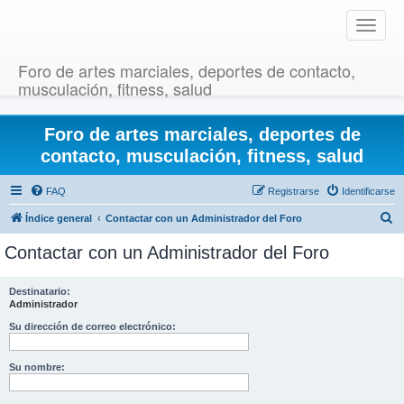
T
o
g
Foro de artes marciales, deportes de contacto,
g
musculación, fitness, salud
l
e
Foro de artes marciales, deportes de
n
a
contacto, musculación, fitness, salud
v
i
FAQ
Registrarse
Identificarse
g
B
Índice general
Contactar con un Administrador del Foro
a
u
t
Contactar con un Administrador del Foro
i
s
o
c
Destinatario:
n
Administrador
a
r
Su dirección de correo electrónico:
Su nombre: