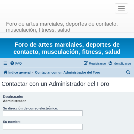
T
o
g
Foro de artes marciales, deportes de contacto,
g
musculación, fitness, salud
l
e
Foro de artes marciales, deportes de
n
a
contacto, musculación, fitness, salud
v
i
FAQ
Registrarse
Identificarse
g
B
Índice general
Contactar con un Administrador del Foro
a
u
t
Contactar con un Administrador del Foro
i
s
o
c
Destinatario:
n
Administrador
a
r
Su dirección de correo electrónico:
Su nombre: