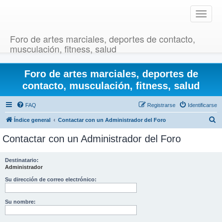
T
o
g
Foro de artes marciales, deportes de contacto,
g
musculación, fitness, salud
l
e
Foro de artes marciales, deportes de
n
a
contacto, musculación, fitness, salud
v
i
FAQ
Registrarse
Identificarse
g
B
Índice general
Contactar con un Administrador del Foro
a
u
t
Contactar con un Administrador del Foro
i
s
o
c
Destinatario:
n
Administrador
a
r
Su dirección de correo electrónico:
Su nombre: