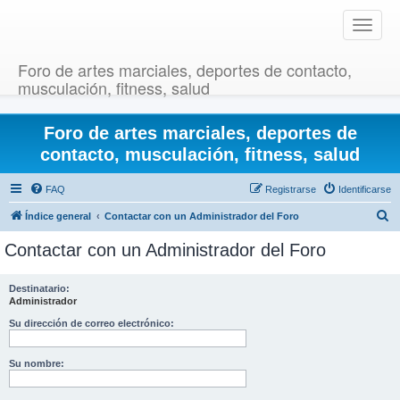
T
o
g
Foro de artes marciales, deportes de contacto,
g
musculación, fitness, salud
l
e
Foro de artes marciales, deportes de
n
a
contacto, musculación, fitness, salud
v
i
FAQ
Registrarse
Identificarse
g
B
Índice general
Contactar con un Administrador del Foro
a
u
t
Contactar con un Administrador del Foro
i
s
o
c
Destinatario:
n
Administrador
a
r
Su dirección de correo electrónico:
Su nombre: