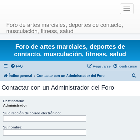
T
o
g
Foro de artes marciales, deportes de contacto,
g
musculación, fitness, salud
l
e
Foro de artes marciales, deportes de
n
a
contacto, musculación, fitness, salud
v
i
FAQ
Registrarse
Identificarse
g
B
Índice general
Contactar con un Administrador del Foro
a
u
t
Contactar con un Administrador del Foro
i
s
o
c
Destinatario:
n
Administrador
a
r
Su dirección de correo electrónico:
Su nombre: