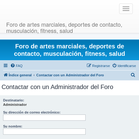
T
o
g
Foro de artes marciales, deportes de contacto,
g
musculación, fitness, salud
l
e
Foro de artes marciales, deportes de
n
a
contacto, musculación, fitness, salud
v
i
FAQ
Registrarse
Identificarse
g
B
Índice general
Contactar con un Administrador del Foro
a
u
t
Contactar con un Administrador del Foro
i
s
o
c
Destinatario:
n
Administrador
a
r
Su dirección de correo electrónico:
Su nombre: