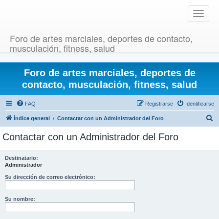
T
o
g
Foro de artes marciales, deportes de contacto,
g
musculación, fitness, salud
l
e
Foro de artes marciales, deportes de
n
a
contacto, musculación, fitness, salud
v
i
FAQ
Registrarse
Identificarse
g
B
Índice general
Contactar con un Administrador del Foro
a
u
t
Contactar con un Administrador del Foro
i
s
o
c
Destinatario:
n
Administrador
a
r
Su dirección de correo electrónico:
Su nombre: