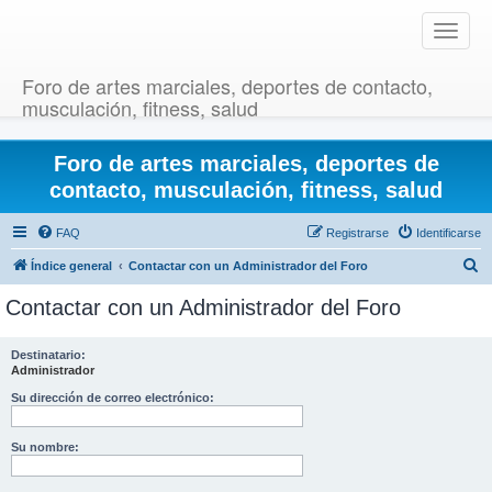
T
o
g
Foro de artes marciales, deportes de contacto,
g
musculación, fitness, salud
l
e
Foro de artes marciales, deportes de
n
a
contacto, musculación, fitness, salud
v
i
FAQ
Registrarse
Identificarse
g
B
Índice general
Contactar con un Administrador del Foro
a
u
t
Contactar con un Administrador del Foro
i
s
o
c
Destinatario:
n
Administrador
a
r
Su dirección de correo electrónico:
Su nombre: