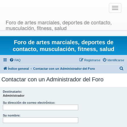
T
o
g
Foro de artes marciales, deportes de contacto,
g
musculación, fitness, salud
l
e
Foro de artes marciales, deportes de
n
a
contacto, musculación, fitness, salud
v
i
FAQ
Registrarse
Identificarse
g
B
Índice general
Contactar con un Administrador del Foro
a
u
t
Contactar con un Administrador del Foro
i
s
o
c
Destinatario:
n
Administrador
a
r
Su dirección de correo electrónico:
Su nombre: