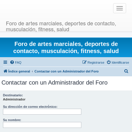
T
o
g
Foro de artes marciales, deportes de contacto,
g
musculación, fitness, salud
l
e
Foro de artes marciales, deportes de
n
a
contacto, musculación, fitness, salud
v
i
FAQ
Registrarse
Identificarse
g
B
Índice general
Contactar con un Administrador del Foro
a
u
t
Contactar con un Administrador del Foro
i
s
o
c
Destinatario:
n
Administrador
a
r
Su dirección de correo electrónico:
Su nombre: