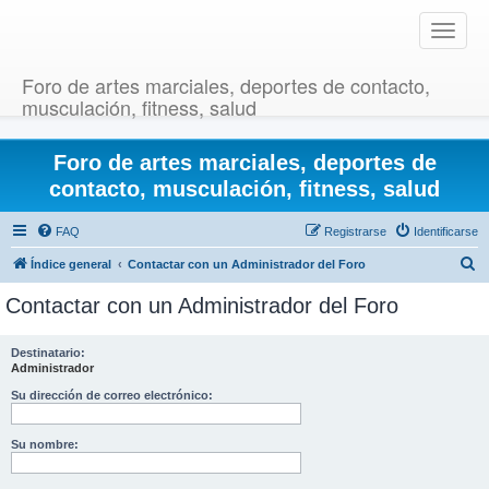
T
o
g
Foro de artes marciales, deportes de contacto,
g
musculación, fitness, salud
l
e
Foro de artes marciales, deportes de
n
a
contacto, musculación, fitness, salud
v
i
FAQ
Registrarse
Identificarse
g
B
Índice general
Contactar con un Administrador del Foro
a
u
t
Contactar con un Administrador del Foro
i
s
o
c
Destinatario:
n
Administrador
a
r
Su dirección de correo electrónico:
Su nombre: