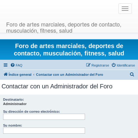
T
o
g
Foro de artes marciales, deportes de contacto,
g
musculación, fitness, salud
l
e
Foro de artes marciales, deportes de
n
a
contacto, musculación, fitness, salud
v
i
FAQ
Registrarse
Identificarse
g
B
Índice general
Contactar con un Administrador del Foro
a
u
t
Contactar con un Administrador del Foro
i
s
o
c
Destinatario:
n
Administrador
a
r
Su dirección de correo electrónico:
Su nombre: