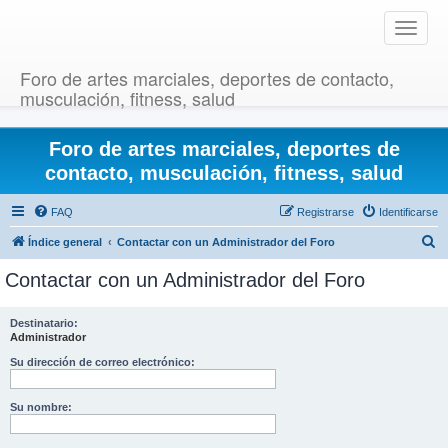
T
o
g
Foro de artes marciales, deportes de contacto,
g
musculación, fitness, salud
l
e
Foro de artes marciales, deportes de
n
a
contacto, musculación, fitness, salud
v
i
FAQ
Registrarse
Identificarse
g
B
Índice general
Contactar con un Administrador del Foro
a
u
t
Contactar con un Administrador del Foro
i
s
o
c
Destinatario:
n
Administrador
a
r
Su dirección de correo electrónico:
Su nombre: