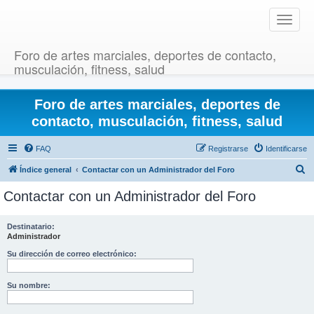
T
o
g
Foro de artes marciales, deportes de contacto,
g
musculación, fitness, salud
l
e
Foro de artes marciales, deportes de
n
a
contacto, musculación, fitness, salud
v
i
FAQ
Registrarse
Identificarse
g
B
Índice general
Contactar con un Administrador del Foro
a
u
t
Contactar con un Administrador del Foro
i
s
o
c
Destinatario:
n
Administrador
a
r
Su dirección de correo electrónico:
Su nombre: