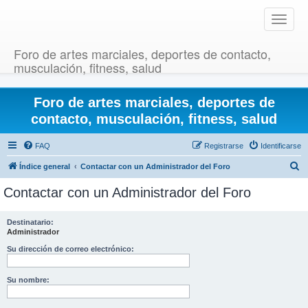
T
o
g
Foro de artes marciales, deportes de contacto,
g
musculación, fitness, salud
l
e
Foro de artes marciales, deportes de
n
a
contacto, musculación, fitness, salud
v
i
FAQ
Registrarse
Identificarse
g
B
Índice general
Contactar con un Administrador del Foro
a
u
t
Contactar con un Administrador del Foro
i
s
o
c
Destinatario:
n
Administrador
a
r
Su dirección de correo electrónico:
Su nombre: