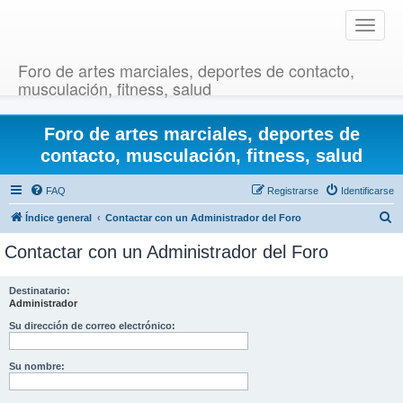
T
o
g
Foro de artes marciales, deportes de contacto,
g
musculación, fitness, salud
l
e
Foro de artes marciales, deportes de
n
a
contacto, musculación, fitness, salud
v
i
FAQ
Registrarse
Identificarse
g
B
Índice general
Contactar con un Administrador del Foro
a
u
t
Contactar con un Administrador del Foro
i
s
o
c
Destinatario:
n
Administrador
a
r
Su dirección de correo electrónico:
Su nombre: