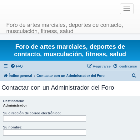
T
o
g
Foro de artes marciales, deportes de contacto,
g
musculación, fitness, salud
l
e
Foro de artes marciales, deportes de
n
a
contacto, musculación, fitness, salud
v
i
FAQ
Registrarse
Identificarse
g
B
Índice general
Contactar con un Administrador del Foro
a
u
t
Contactar con un Administrador del Foro
i
s
o
c
Destinatario:
n
Administrador
a
r
Su dirección de correo electrónico:
Su nombre: