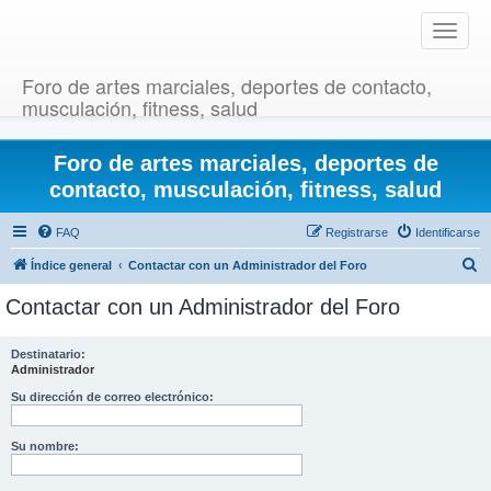
T
o
g
Foro de artes marciales, deportes de contacto,
g
musculación, fitness, salud
l
e
Foro de artes marciales, deportes de
n
a
contacto, musculación, fitness, salud
v
i
FAQ
Registrarse
Identificarse
g
B
Índice general
Contactar con un Administrador del Foro
a
u
t
Contactar con un Administrador del Foro
i
s
o
c
Destinatario:
n
Administrador
a
r
Su dirección de correo electrónico:
Su nombre: