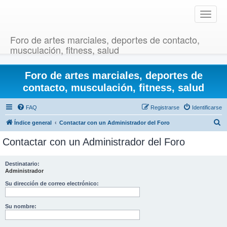
T
o
g
Foro de artes marciales, deportes de contacto,
g
musculación, fitness, salud
l
e
Foro de artes marciales, deportes de
n
a
contacto, musculación, fitness, salud
v
i
FAQ
Registrarse
Identificarse
g
B
Índice general
Contactar con un Administrador del Foro
a
u
t
Contactar con un Administrador del Foro
i
s
o
c
Destinatario:
n
Administrador
a
r
Su dirección de correo electrónico:
Su nombre: