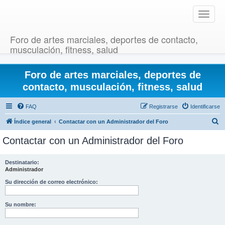
T
o
g
Foro de artes marciales, deportes de contacto,
g
musculación, fitness, salud
l
e
Foro de artes marciales, deportes de
n
a
contacto, musculación, fitness, salud
v
i
FAQ
Registrarse
Identificarse
g
B
Índice general
Contactar con un Administrador del Foro
a
u
t
Contactar con un Administrador del Foro
i
s
o
c
Destinatario:
n
Administrador
a
r
Su dirección de correo electrónico:
Su nombre: