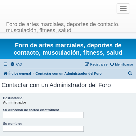
T
o
g
Foro de artes marciales, deportes de contacto,
g
musculación, fitness, salud
l
e
Foro de artes marciales, deportes de
n
a
contacto, musculación, fitness, salud
v
i
FAQ
Registrarse
Identificarse
g
B
Índice general
Contactar con un Administrador del Foro
a
u
t
Contactar con un Administrador del Foro
i
s
o
c
Destinatario:
n
Administrador
a
r
Su dirección de correo electrónico:
Su nombre: