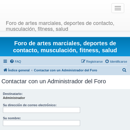
T
o
g
Foro de artes marciales, deportes de contacto,
g
musculación, fitness, salud
l
e
Foro de artes marciales, deportes de
n
a
contacto, musculación, fitness, salud
v
i
FAQ
Registrarse
Identificarse
g
B
Índice general
Contactar con un Administrador del Foro
a
u
t
Contactar con un Administrador del Foro
i
s
o
c
Destinatario:
n
Administrador
a
r
Su dirección de correo electrónico:
Su nombre: