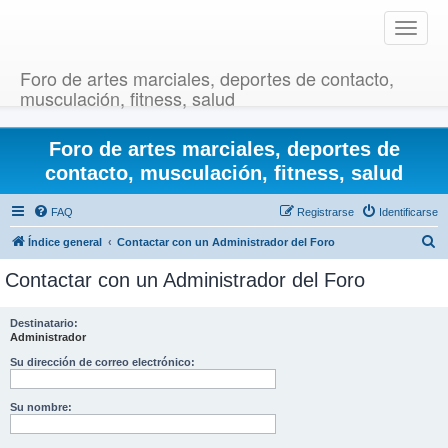
T
o
g
Foro de artes marciales, deportes de contacto,
g
musculación, fitness, salud
l
e
Foro de artes marciales, deportes de
n
a
contacto, musculación, fitness, salud
v
i
FAQ
Registrarse
Identificarse
g
B
Índice general
Contactar con un Administrador del Foro
a
u
t
Contactar con un Administrador del Foro
i
s
o
c
Destinatario:
n
Administrador
a
r
Su dirección de correo electrónico:
Su nombre: