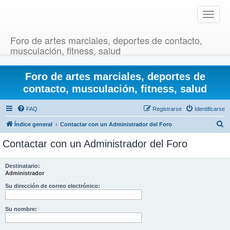
T
o
g
Foro de artes marciales, deportes de contacto,
g
musculación, fitness, salud
l
e
Foro de artes marciales, deportes de
n
a
contacto, musculación, fitness, salud
v
i
FAQ
Registrarse
Identificarse
g
B
Índice general
Contactar con un Administrador del Foro
a
u
t
Contactar con un Administrador del Foro
i
s
o
c
Destinatario:
n
Administrador
a
r
Su dirección de correo electrónico:
Su nombre: