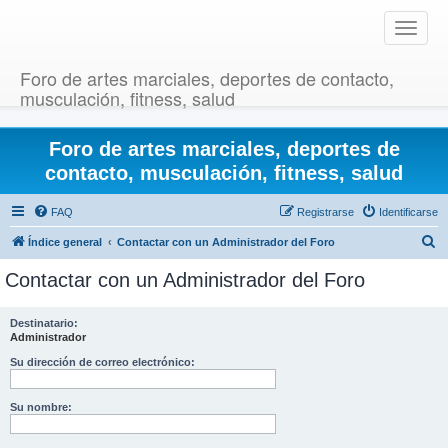
T
o
g
Foro de artes marciales, deportes de contacto,
g
musculación, fitness, salud
l
e
Foro de artes marciales, deportes de
n
a
contacto, musculación, fitness, salud
v
i
FAQ
Registrarse
Identificarse
g
B
Índice general
Contactar con un Administrador del Foro
a
u
t
Contactar con un Administrador del Foro
i
s
o
c
Destinatario:
n
Administrador
a
r
Su dirección de correo electrónico:
Su nombre: