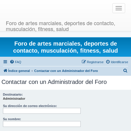
T
o
g
Foro de artes marciales, deportes de contacto,
g
musculación, fitness, salud
l
e
Foro de artes marciales, deportes de
n
a
contacto, musculación, fitness, salud
v
i
FAQ
Registrarse
Identificarse
g
B
Índice general
Contactar con un Administrador del Foro
a
u
t
Contactar con un Administrador del Foro
i
s
o
c
Destinatario:
n
Administrador
a
r
Su dirección de correo electrónico:
Su nombre: