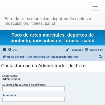
T
o
g
Foro de artes marciales, deportes de contacto,
g
musculación, fitness, salud
l
e
Foro de artes marciales, deportes de
n
a
contacto, musculación, fitness, salud
v
i
FAQ
Registrarse
Identificarse
g
B
Índice general
Contactar con un Administrador del Foro
a
u
t
Contactar con un Administrador del Foro
i
s
o
c
Destinatario:
n
Administrador
a
r
Su dirección de correo electrónico:
Su nombre: