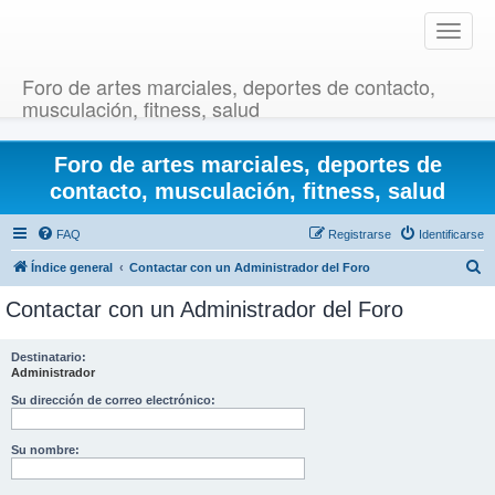
T
o
g
Foro de artes marciales, deportes de contacto,
g
musculación, fitness, salud
l
e
Foro de artes marciales, deportes de
n
a
contacto, musculación, fitness, salud
v
i
FAQ
Registrarse
Identificarse
g
B
Índice general
Contactar con un Administrador del Foro
a
u
t
Contactar con un Administrador del Foro
i
s
o
c
Destinatario:
n
Administrador
a
r
Su dirección de correo electrónico:
Su nombre: