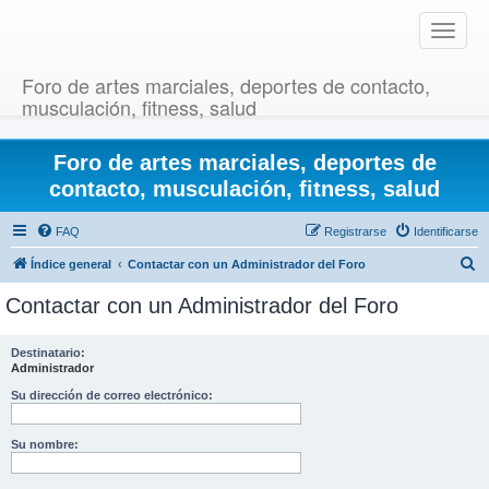
T
o
g
Foro de artes marciales, deportes de contacto,
g
musculación, fitness, salud
l
e
Foro de artes marciales, deportes de
n
a
contacto, musculación, fitness, salud
v
i
FAQ
Registrarse
Identificarse
g
B
Índice general
Contactar con un Administrador del Foro
a
u
t
Contactar con un Administrador del Foro
i
s
o
c
Destinatario:
n
Administrador
a
r
Su dirección de correo electrónico:
Su nombre: