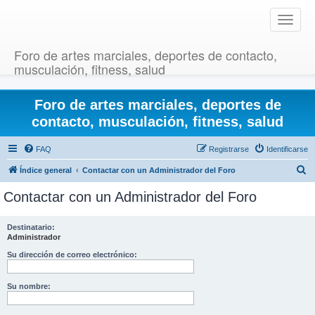
T
o
g
Foro de artes marciales, deportes de contacto,
g
musculación, fitness, salud
l
e
Foro de artes marciales, deportes de
n
a
contacto, musculación, fitness, salud
v
i
FAQ
Registrarse
Identificarse
g
B
Índice general
Contactar con un Administrador del Foro
a
u
t
Contactar con un Administrador del Foro
i
s
o
c
Destinatario:
n
Administrador
a
r
Su dirección de correo electrónico:
Su nombre: