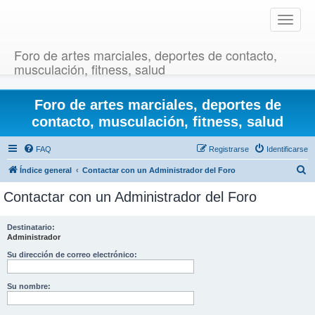
T
o
g
Foro de artes marciales, deportes de contacto,
g
musculación, fitness, salud
l
e
Foro de artes marciales, deportes de
n
a
contacto, musculación, fitness, salud
v
i
FAQ
Registrarse
Identificarse
g
B
Índice general
Contactar con un Administrador del Foro
a
u
t
Contactar con un Administrador del Foro
i
s
o
c
Destinatario:
n
Administrador
a
r
Su dirección de correo electrónico:
Su nombre: