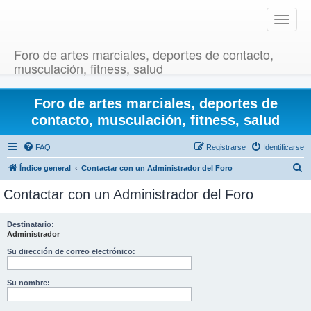
T
o
g
Foro de artes marciales, deportes de contacto,
g
musculación, fitness, salud
l
e
Foro de artes marciales, deportes de
n
a
contacto, musculación, fitness, salud
v
i
FAQ
Registrarse
Identificarse
g
B
Índice general
Contactar con un Administrador del Foro
a
u
t
Contactar con un Administrador del Foro
i
s
o
c
Destinatario:
n
Administrador
a
r
Su dirección de correo electrónico:
Su nombre: