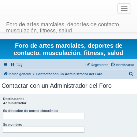
T
o
g
Foro de artes marciales, deportes de contacto,
g
musculación, fitness, salud
l
e
Foro de artes marciales, deportes de
n
a
contacto, musculación, fitness, salud
v
i
FAQ
Registrarse
Identificarse
g
B
Índice general
Contactar con un Administrador del Foro
a
u
t
Contactar con un Administrador del Foro
i
s
o
c
Destinatario:
n
Administrador
a
r
Su dirección de correo electrónico:
Su nombre: