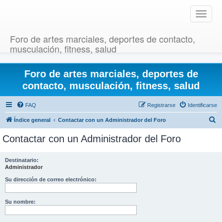
T
o
g
Foro de artes marciales, deportes de contacto,
g
musculación, fitness, salud
l
e
Foro de artes marciales, deportes de
n
a
contacto, musculación, fitness, salud
v
i
FAQ
Registrarse
Identificarse
g
B
Índice general
Contactar con un Administrador del Foro
a
u
t
Contactar con un Administrador del Foro
i
s
o
c
Destinatario:
n
Administrador
a
r
Su dirección de correo electrónico:
Su nombre: