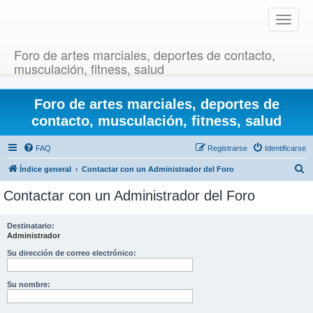
T
o
g
Foro de artes marciales, deportes de contacto,
g
musculación, fitness, salud
l
e
Foro de artes marciales, deportes de
n
a
contacto, musculación, fitness, salud
v
i
FAQ
Registrarse
Identificarse
g
B
Índice general
Contactar con un Administrador del Foro
a
u
t
Contactar con un Administrador del Foro
i
s
o
c
Destinatario:
n
Administrador
a
r
Su dirección de correo electrónico:
Su nombre: